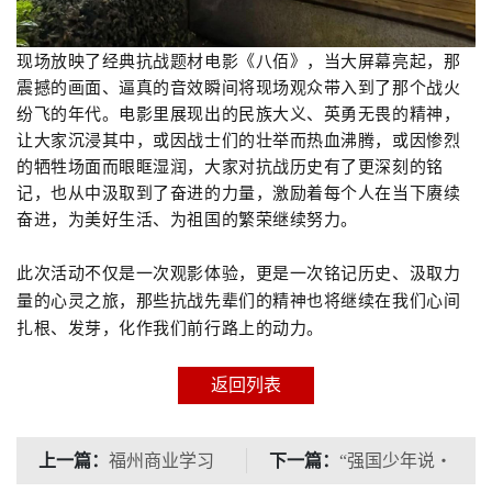
现场放映了经典抗战题材电影《八佰》，当大屏幕亮起，那
震撼的画面、逼真的音效瞬间将现场观众带入到了那个战火
纷飞的年代。电影里展现出的民族大义、英勇无畏的精神，
让大家沉浸其中，或因战士们的壮举而热血沸腾，或因惨烈
的牺牲场面而眼眶湿润，大家对抗战历史有了更深刻的铭
记，也从中汲取到了奋进的力量，激励着每个人在当下赓续
奋进，为美好生活、为祖国的繁荣继续努力。
此次活动不仅是一次观影体验，更是一次铭记历史、汲取力
量的心灵之旅
，
那些抗战先辈们的精神也将继续在我们心间
扎根、发芽，化作我们前行路上的动力。
返回列表
上一篇：
下一篇：
福州商业学习
“强国少年说・
圈共学沙龙第48期：中
书香传薪火”红色阅读分