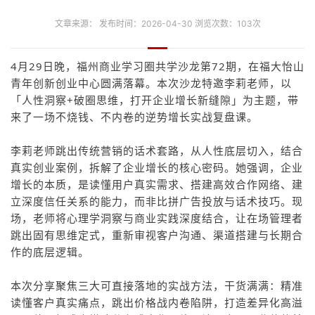
文章来源： 发布时间：2026-04-30 浏览次数：103次
4月29日晚，福州商业学习圈共学沙龙第72期，在福大怡山
青年创新创业中心圆满落幕。本次沙龙特邀李莉老师，以
「人性洞察+破圈思维，打开企业增长新缝隙」为主题，带
来了一场不烧钱、不内卷的逆势增长实战复盘课。
李莉老师跳出传统营销的话术套路，从人性底层切入，结合
真实创业案例，拆解了企业增长的核心密码。她强调，企业
增长的本质，是读懂用户真实需求、搭建高效合作网络、建
立深度信任关系的能力，而非比拼广告投放与话术技巧。现
场，老师将心理学洞察与商业实践深度结合，让在场管理者
跳出固有思维定式，重新审视客户沟通、渠道搭建与长期合
作的底层逻辑。
本次分享聚焦三大可直接落地的实战方法，干货满满：精准
读懂客户真实痛点，跳出价格战内卷陷阱，打造差异化高溢