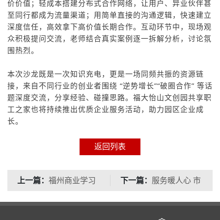
价价值；轻成本搭建分布式合作网络，让用户、异业伙伴甚
至同行都成为流量渠道；用简单直接的沟通逻辑，快速建立
深度信任，高效拿下高价值长期合作。互动环节中，现场观
众积极提问交流，老师结合真实案例逐一拆解分析，讨论氛
围热烈。
本次沙龙既是一次知识充电，更是一场同频共振的资源链
接，来自不同行业的创业者围绕 “逆势增长”“破圈合作” 等话
题深度交流，分享经验、碰撞思路。福大怡山文创园共享职
工之家也将持续推出优质企业服务活动，助力园区企业成
长。
返回列表
上一篇：
下一篇：
福州商业学习
服务暖人心 市
圈共学沙龙74期：解码
集聚温情：“青暖关爱·
经营之道，
情系万�