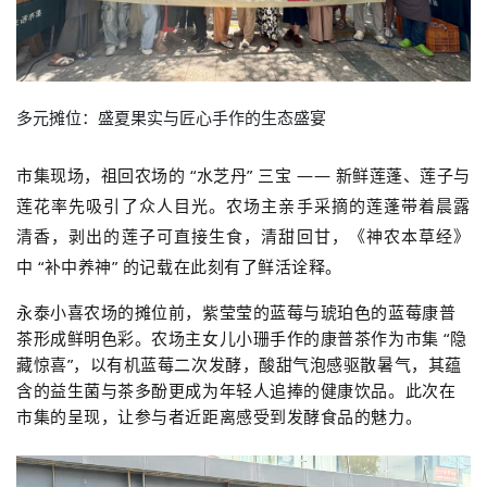
多元摊位：盛夏果实与匠心手作的生态盛宴
市集现场，祖回农场的 “水芝丹” 三宝 —— 新鲜莲蓬、莲子与
莲花率先吸引了众人目光。农场主亲手采摘的莲蓬带着晨露
清香，剥出的莲子可直接生食，清甜回甘，《神农本草经》
中 “补中养神” 的记载在此刻有了鲜活诠释。
永泰小喜农场的摊位前，紫莹莹的蓝莓与琥珀色的蓝莓康普
茶形成鲜明色彩。农场主女儿小珊手作的康普茶作为市集 “隐
藏惊喜”，以有机蓝莓二次发酵，酸甜气泡感驱散暑气，其蕴
含的益生菌与茶多酚更成为年轻人追捧的健康饮品。此次在
市集的呈现，让参与者近距离感受到发酵食品的魅力。