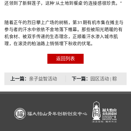
还领到了新鲜莲子，这种‘从土地到餐桌’的连接感很珍贵。”
随着正午的烈日攀上广场的树梢，第31期有机市集在摊主与
参与者的汗水中依依不舍地落下帷幕。那些被阳光晒暖的有
机食材、被双手传递的生态理念，正顺着汗水渗入城市肌
理，在滚烫的柏油路上悄悄埋下秋收的伏笔。
返回列表
上一篇：
下一篇：
亲子益智活动
园区活动 | ​粽
圆满完成，赋能亲子欢
叶飘香迎端午：福大怡
乐时光
山文创