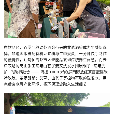
在饮品区，百掌门移动茶酒会带来的非遗酒酿成为早餐新选
择。非遗酒酿搭配有机豆浆粉与生态姜黄，一分钟快手制作
的便捷性，让匆忙的都市人也能品尝到传统养生智慧。而云
津农场的高山手工茶与山苍子姜艾洗发水则展现了 “茶与洗
护” 的跨界融合 —— 海拔 1000 米的屏南野放红茶搭配德米
特玫瑰，茶汤馥郁；艾草、山苍子等植物萃取的洗发水，用
完后废水可净化环境，将环保理念融入生活细节。