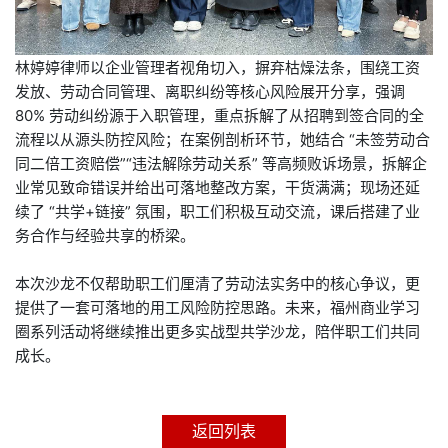
林婷婷律师以企业管理者视角切入，摒弃枯燥法条，围绕工资
发放、劳动合同管理、离职纠纷等核心风险展开分享，强调
80% 劳动纠纷源于入职管理，重点拆解了从招聘到签合同的全
流程以从源头防控风险；在案例剖析环节，她结合 “未签劳动合
同二倍工资赔偿”“违法解除劳动关系” 等高频败诉场景，拆解企
业常见致命错误并给出可落地整改方案，干货满满；现场还延
续了 “共学+链接” 氛围，职工们积极互动交流，课后搭建了业
务合作与经验共享的桥梁。
本次沙龙不仅帮助职工们厘清了劳动法实务中的核心争议，更
提供了一套可落地的用工风险防控思路。未来，福州商业学习
圈系列活动将继续推出更多实战型共学沙龙，陪伴职工们共同
成长。
返回列表